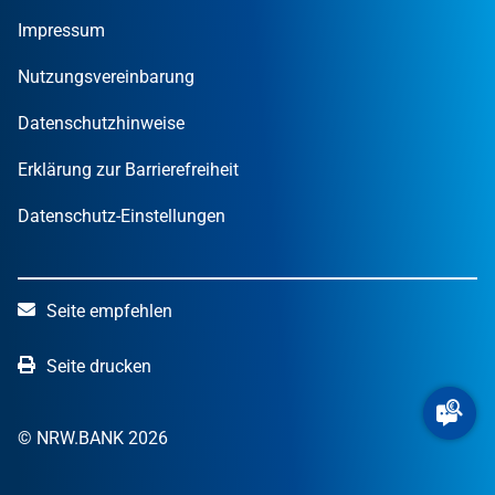
MUT – DER GRÜNDUNGSPREIS NRW
Privatpersonen
Finanzpublikationen
Impressum
STARTERCENTER NRW
Öffentliche Kunden
Wissen zum Mitnehmen
OUT OF THE BOX.NRW
Nutzungsvereinbarung
NRW.Venture
Datenschutzhinweise
Erklärung zur Barrierefreiheit
Datenschutz-Einstellungen
Seite empfehlen
Seite drucken
© NRW.BANK 2026