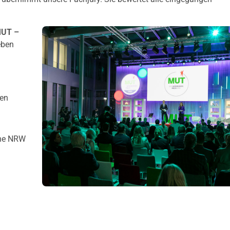
UT –
eben
men
ene NRW