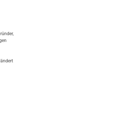
ründer,
ngen
rändert