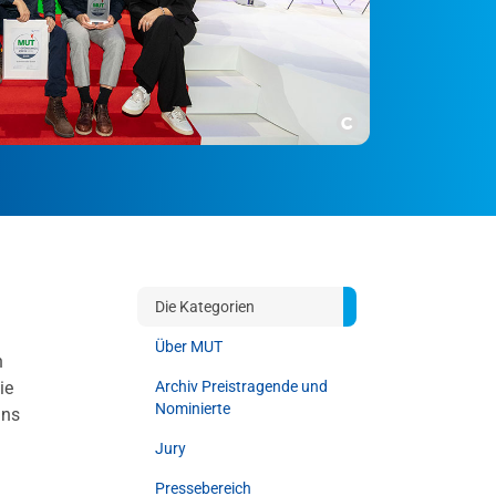
Copyright
Die Kategorien
Über MUT
n
ie
Archiv Preistragende und
Nominierte
ins
Jury
Pressebereich