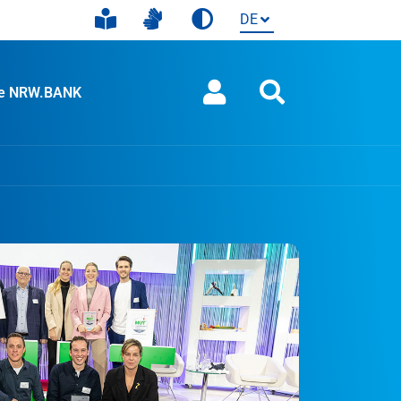
ie NRW.BANK