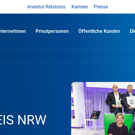
Investor Relations
Karriere
Presse
nternehmen
Privatpersonen
Öffentliche Kunden
D
IS NRW