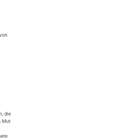
 von
, die
n Mut
sere