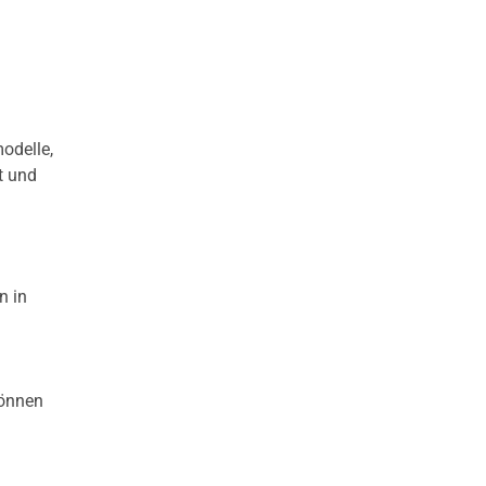
odelle,
t und
n in
können