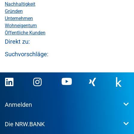
Nachhaltigkeit
Gründen
Unternehmen
Wohneigentum
Öffentliche Kunden
Direkt zu:
Suchvorschläge:
Anmelden
Extranet
Die NRW.BANK
Kundenportal
WohnWeb