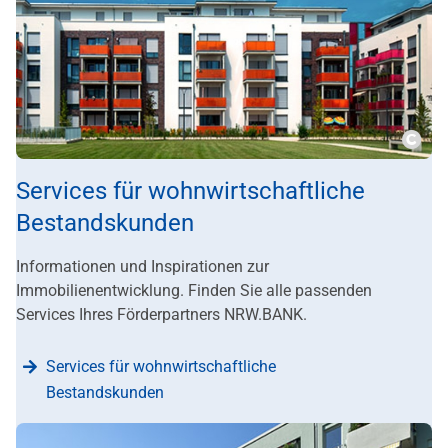
???m
Services für wohnwirtschaftliche
Bestandskunden
Informationen und Inspirationen zur
Immobilienentwicklung. Finden Sie alle passenden
Services Ihres Förderpartners NRW.BANK.
Services für wohnwirtschaftliche
Bestandskunden