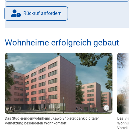
Rückruf anfordern
Wohnheime erfolgreich gebaut
Copyright
Das Studierendenwohnheim „Kawo 3“ bietet dank digitaler
Das Bielef
Vernetzung besonderen Wohnkomfort.
Wohnungsg
Vorteil.