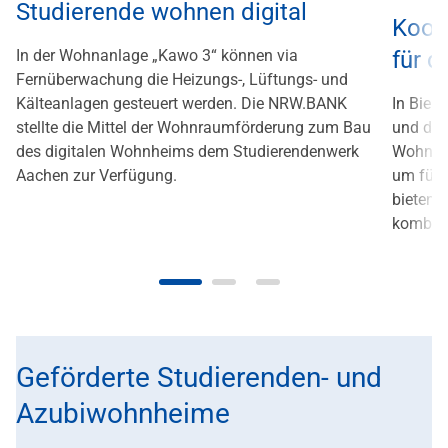
Studierende wohnen digital
Koop
In der Wohnanlage „Kawo 3“ können via
für d
Fernüberwachung die Heizungs-, Lüftungs- und
Kälteanlagen gesteuert werden. Die NRW.BANK
In Biel
stellte die Mittel der Wohnraumförderung zum Bau
und die
des digitalen Wohnheims dem Studierendenwerk
Wohnun
Aachen zur Verfügung.
um für 
bieten.
kombini
Geförderte Studierenden- und
Azubiwohnheime