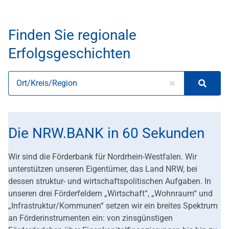
Finden Sie regionale
Erfolgsgeschichten
Feld zurückset
Ort/Kreis/Region
bei Eingabe erscheinen unten dynamisch die Suchergebnisse.
Suche
Die NRW.BANK in 60 Sekunden
Wir sind die Förderbank für Nordrhein-Westfalen. Wir
unterstützen unseren Eigentümer, das Land NRW, bei
dessen struktur- und wirtschaftspolitischen Aufgaben. In
unseren drei Förderfeldern „Wirtschaft“, „Wohnraum“ und
„Infrastruktur/Kommunen“ setzen wir ein breites Spektrum
an Förderinstrumenten ein: von zinsgünstigen