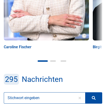
Copyright
Caroline Fischer
Birgit 
Öffne erweiterte Ansicht im modalen Fenster
Öffne e
295
Nachrichten
Stichwort eingeben