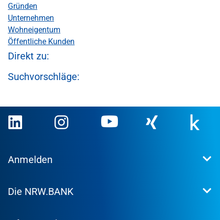
Gründen
Unternehmen
Wohneigentum
Öffentliche Kunden
Direkt zu:
Suchvorschläge:
Anmelden
Extranet
Die NRW.BANK
Kundenportal
WohnWeb
Dafür stehen wir
Kommunenportal