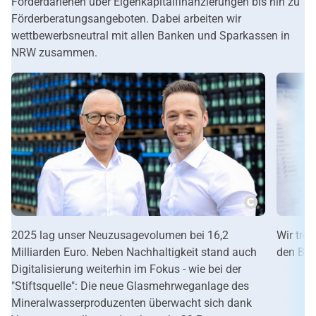
Förderdarlehen über Eigenkapitalfinanzierungen bis hin zu
Förderberatungsangeboten. Dabei arbeiten wir
wettbewerbsneutral mit allen Banken und Sparkassen in
NRW zusammen.
Copyright
2025 lag unser Neuzusagevolumen bei 16,2
Wir trei
Milliarden Euro. Neben Nachhaltigkeit stand auch
den Bre
Digitalisierung weiterhin im Fokus - wie bei der
"Stiftsquelle": Die neue Glasmehrweganlage des
Mineralwasserproduzenten überwacht sich dank