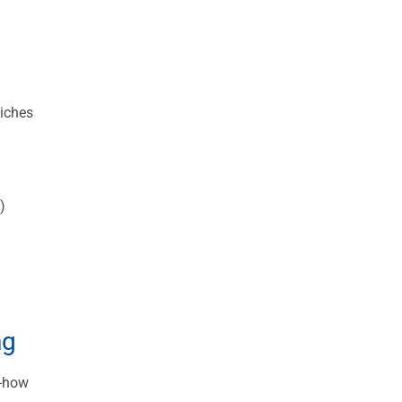
liches
)
ng
w-how