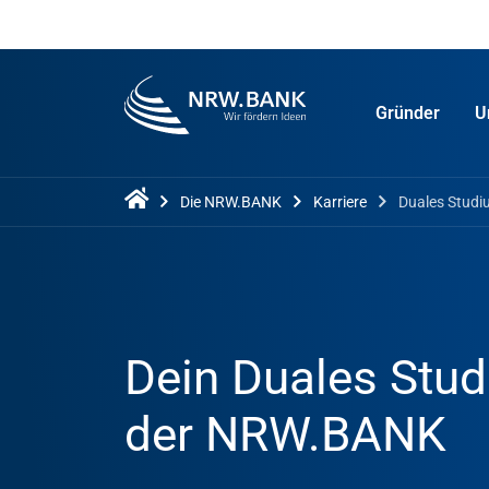
Gründer
U
Die NRW.BANK
Karriere
Duales Stud
Dein Duales Stud
der NRW.BANK