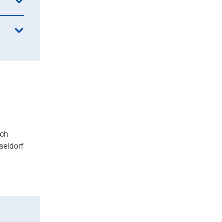
uch
seldorf