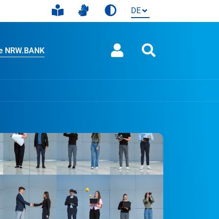
ie NRW.BANK