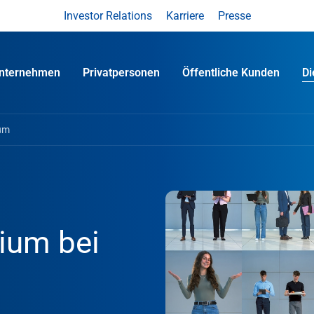
Investor Relations
Karriere
Presse
nternehmen
Privatpersonen
Öffentliche Kunden
D
ium
ium bei