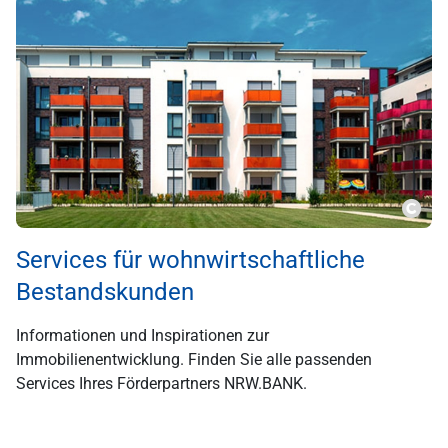
???m
Services für wohnwirtschaftliche
Bestandskunden
Informationen und Inspirationen zur
Immobilienentwicklung. Finden Sie alle passenden
Services Ihres Förderpartners NRW.BANK.