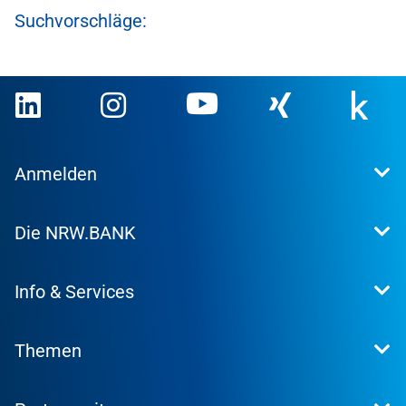
Suchvorschläge:
Anmelden
Extranet
Die NRW.BANK
Kundenportal
WohnWeb
Dafür stehen wir
Kommunenportal
Info & Services
Presse
Karriere
Kontakt
Investor Relations
Themen
Produktsuche
Research
Konditionen
Nachhaltigkeit
Informationsmaterial