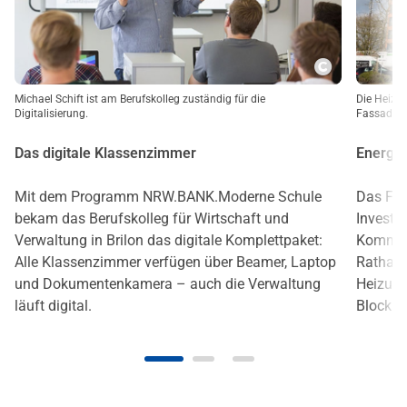
Copyright
Michael Schift ist am Berufskolleg zuständig für die
Die Heizun
Digitalisierung.
Fassade u
Das digitale Klassenzimmer
Energie
Mit dem Programm NRW.BANK.Moderne Schule
Das Fö
bekam das Berufskolleg für Wirtschaft und
Invest u
Verwaltung in Brilon das digitale Komplettpaket:
Kommuna
Alle Klassenzimmer verfügen über Beamer, Laptop
Rathaus
und Dokumentenkamera – auch die Verwaltung
Heizung
läuft digital.
Blockhe