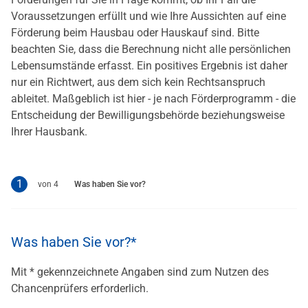
Voraussetzungen erfüllt und wie Ihre Aussichten auf eine
Förderung beim Hausbau oder Hauskauf sind. Bitte
beachten Sie, dass die Berechnung nicht alle persönlichen
Lebensumstände erfasst. Ein positives Ergebnis ist daher
nur ein Richtwert, aus dem sich kein Rechtsanspruch
ableitet. Maßgeblich ist hier - je nach Förderprogramm - die
Entscheidung der Bewilligungsbehörde beziehungsweise
Ihrer Hausbank.
Schritt 2 von 3
Schritt 3 von 3
Schritt 4 von 3
Was haben Sie vor?
Schritt 1 von 3 (aktueller Schritt)
Was haben Sie vor?
Mit * gekennzeichnete Angaben sind zum Nutzen des
Chancenprüfers erforderlich.