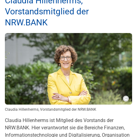
Claudia Hillenherms,
Vorstandsmitglied der
NRW.BANK
Copy
Claudia Hillenherms, Vorstandsmitglied der NRW.BANK
Claudia Hillenherms ist Mitglied des Vorstands der
NRW.BANK. Hier verantwortet sie die Bereiche Finanzen,
Informationstechnologie und Digitalisierung, Organisation