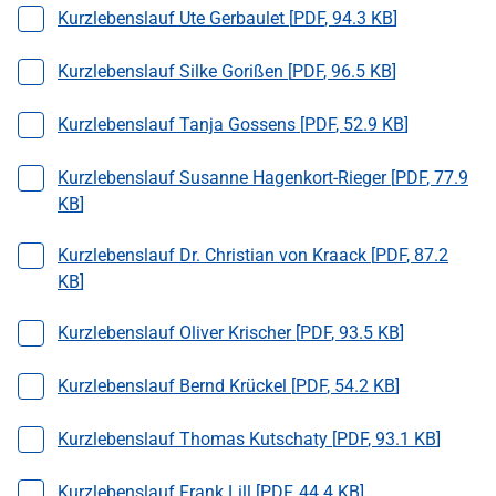
Datei auswählen
Kurzlebenslauf Ute Gerbaulet [
PDF
,
94.3 KB
]
Datei auswählen
Kurzlebenslauf Silke Gorißen [
PDF
,
96.5 KB
]
Datei auswählen
Kurzlebenslauf Tanja Gossens [
PDF
,
52.9 KB
]
Datei auswählen
Kurzlebenslauf Susanne Hagenkort-Rieger [
PDF
,
77.9
KB
]
Datei auswählen
Kurzlebenslauf Dr. Christian von Kraack [
PDF
,
87.2
KB
]
Datei auswählen
Kurzlebenslauf Oliver Krischer [
PDF
,
93.5 KB
]
Datei auswählen
Kurzlebenslauf Bernd Krückel [
PDF
,
54.2 KB
]
Datei auswählen
Kurzlebenslauf Thomas Kutschaty [
PDF
,
93.1 KB
]
Datei auswählen
Kurzlebenslauf Frank Lill [
PDF
,
44.4 KB
]