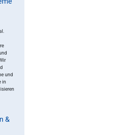
geme
l.
re
 und
Wir
nd
ine und
 in
isieren
n &