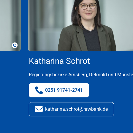
Copyright
Katharina Schrot
Regierungsbezirke Arnsberg, Detmold und Münste
0251 91741-2741
Telefonnummer:
katharina.schrot@nrwbank.de
E-Mail: