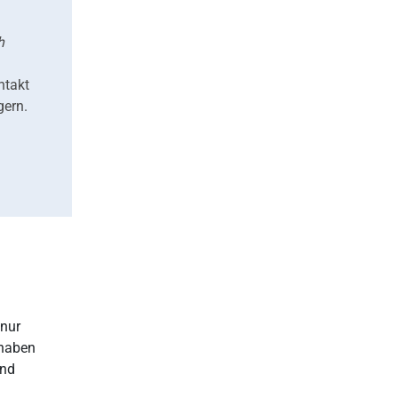
h
ntakt
gern.
 nur
 haben
und