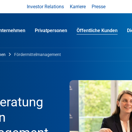
Investor Relations
Karriere
Presse
nternehmen
Privatpersonen
Öffentliche Kunden
D
nen
Fördermittelmanagement
eratung
n