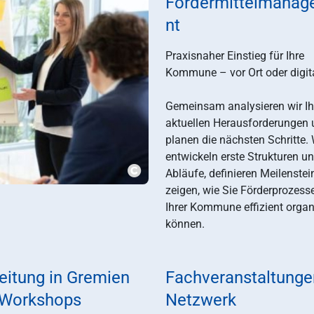
Fördermittelmana
nt
Praxisnaher Einstieg für Ihre
Kommune – vor Ort oder digita
Gemeinsam analysieren wir Ih
aktuellen Herausforderungen
planen die nächsten Schritte. 
entwickeln erste Strukturen u
Abläufe, definieren Meilenste
???msg.image.copyright???
zeigen, wie Sie Förderprozesse
Ihrer Kommune effizient organ
können.
eitung in Gremien
Fachveranstaltunge
 Workshops
Netzwerk