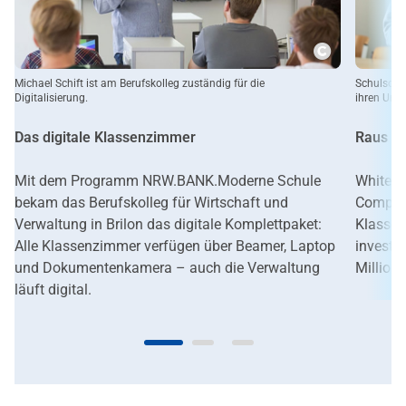
Copyright
Michael Schift ist am Berufskolleg zuständig für die
Schulsozia
Digitalisierung.
ihren Unter
Das digitale Klassenzimmer
Raus au
Mit dem Programm NRW.BANK.Moderne Schule
Whitebo
bekam das Berufskolleg für Wirtschaft und
Compute
Verwaltung in Brilon das digitale Komplettpaket:
Klassen
Alle Klassenzimmer verfügen über Beamer, Laptop
investi
und Dokumentenkamera – auch die Verwaltung
Million
läuft digital.