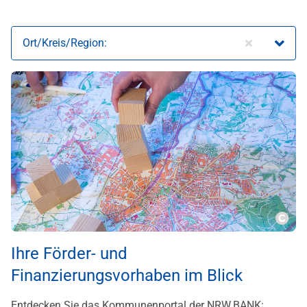
Ort/Kreis/Region:
Copy
Ihre Förder- und
Finanzierungsvorhaben im Blick
Entdecken Sie das Kommunenportal der NRW.BANK: