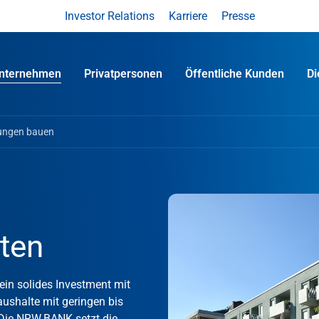
Investor Relations
Karriere
Presse
nternehmen
Privatpersonen
Öffentliche Kunden
D
ngen bauen
ten
ein solides Investment mit
shalte mit geringen bis
 Die NRW.BANK setzt die