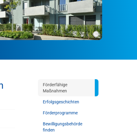
Copyright
n
Förderfähige
Maßnahmen
Erfolgsgeschichten
Förderprogramme
Bewilligungsbehörde
finden