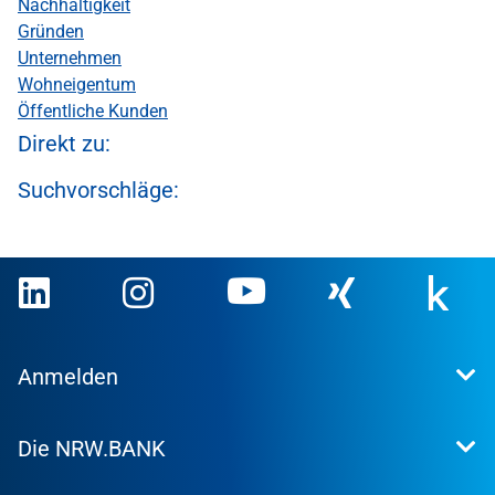
Nachhaltigkeit
Gründen
Unternehmen
Wohneigentum
Öffentliche Kunden
Direkt zu:
Suchvorschläge:
Anmelden
Extranet
Die NRW.BANK
Kundenportal
WohnWeb
Dafür stehen wir