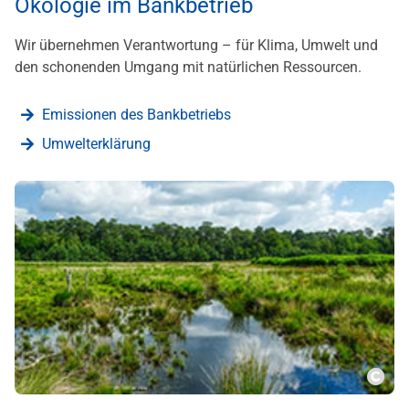
Ökologie im Bankbetrieb
Wir übernehmen Verantwortung – für Klima, Umwelt und
den schonenden Umgang mit natürlichen Ressourcen.
Emissionen des Bankbetriebs
Umwelterklärung
???m