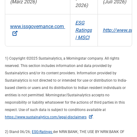
(März 2026)
(Juli 2026)
2026)
ESG
www.issgovernance.com
Ratings
http://www.sust
| MSCI
1) Copyright ©2025 Sustainalytics, a Morningstar company. All rights
reserved. This section includes information and data provided by
Sustainalytics and/or its content providers. Information provided by
Sustainalytics is not directed to or intended for use or distribution to India-
based clients or users and its distribution to Indian resident individuals or
entities is not permitted. Morningstar/Sustainalytics accepts no
responsibility or liability whatsoever for the actions of third parties in this
respect. Use of such data is subject to conditions available at
https://www.sustainalytics.com/legal-disclaimers
.
2) Stand 06/26;
ESG-Ratings
der NRW.BANK; THE USE BY NRW.BANK OF