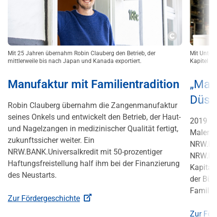
Copyright
Mit 25 Jahren übernahm Robin Clauberg den Betrieb, der
Mit Unter
mittlerweile bis nach Japan und Kanada exportiert.
Kapitel i
Manufaktur mit Familientradition
„Male
Düss
Robin Clauberg übernahm die Zangenmanufaktur
seines Onkels und entwickelt den Betrieb, der Haut-
2019 üb
und Nagelzangen in medizinischer Qualität fertigt,
Malerun
zukunftssicher weiter. Ein
NRW.BAN
NRW.BANK.Universalkredit mit 50-prozentiger
NRW.BA
Haftungsfreistellung half ihm bei der Finanzierung
Kapital
des Neustarts.
der Bür
Familien
Zur Fördergeschichte
Zur För