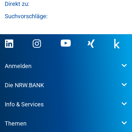
Direkt zu:
Suchvorschläge:
Anmelden
Extranet
Die NRW.BANK
Kundenportal
WohnWeb
Dafür stehen wir
Kommunenportal
Info & Services
Presse
Karriere
Kontakt
Investor Relations
Themen
Produktsuche
Research
Konditionen