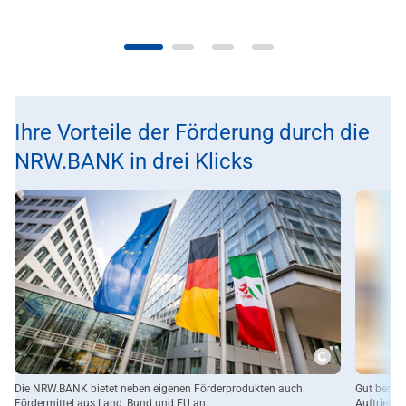
Ihre Vorteile der Förderung durch die
NRW.BANK in drei Klicks
Copyright
Die NRW.BANK bietet neben eigenen Förderprodukten auch
Gut berat
Fördermittel aus Land, Bund und EU an.
Auftrieb.