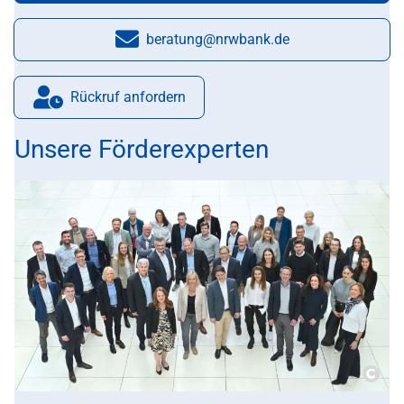
beratung@nrwbank.de
E-Mail:
Rückruf anfordern
Unsere Förderexperten
Copy