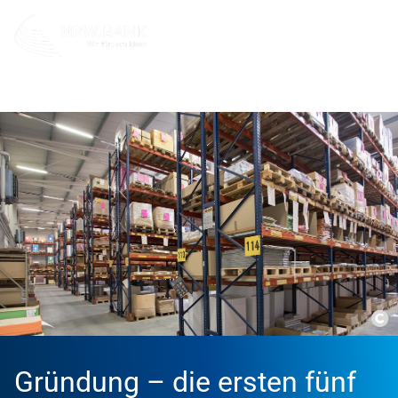
Gründer
Gründen - die ersten Jahre
Gründung - die er
Co
Gründung – die ersten fünf