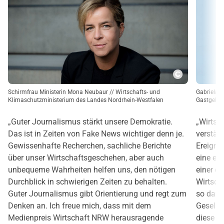
Copyright
Schirmfrau Ministerin Mona Neubaur // Wirtschafts- und
Gabriela 
Klimaschutzministerium des Landes Nordrhein-Westfalen
Gastgebe
„Guter Journalismus stärkt unsere Demokratie.
„Wirtsc
Das ist in Zeiten von Fake News wichtiger denn je.
verständ
Gewissenhafte Recherchen, sachliche Berichte
Ereigni
über unser Wirtschaftsgeschehen, aber auch
eine es
unbequeme Wahrheiten helfen uns, den nötigen
einer d
Durchblick in schwierigen Zeiten zu behalten.
Wirtscha
Guter Journalismus gibt Orientierung und regt zum
so dazu
Denken an. Ich freue mich, dass mit dem
Gesells
Medienpreis Wirtschaft NRW herausragende
diese we