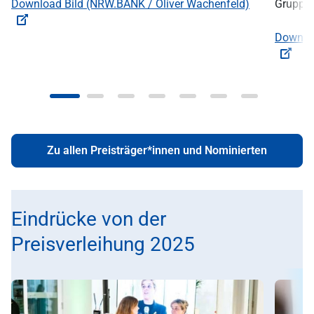
Download Bild (NRW.BANK / Oliver Wachenfeld)
Gruppe.
Downloa
Zu allen Preisträger*innen und Nominierten
Eindrücke von der
Preisverleihung 2025