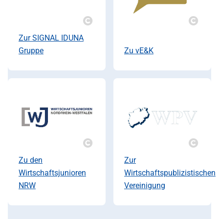
Copyright
Copyr
Zur SIGNAL IDUNA
Gruppe
Zu vE&K
Copyright
Copyr
Zu den
Zur
Wirtschaftsjunioren
Wirtschaftspublizistischen
NRW
Vereinigung