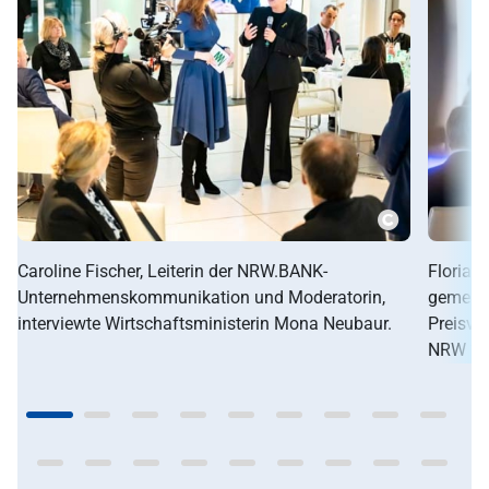
Copyright
Caroline Fischer, Leiterin der NRW.BANK-
Florian 
Unternehmenskommunikation und Moderatorin,
gemeins
interviewte Wirtschaftsministerin Mona Neubaur.
Preisv
NRW 20