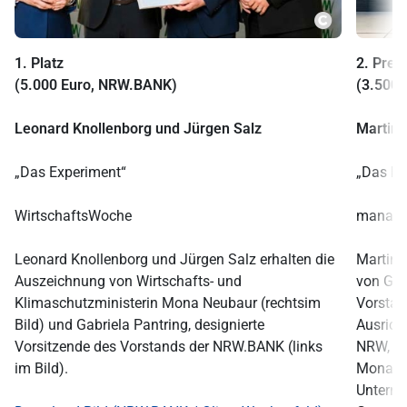
Copyright
1. Platz
2. Preis
(5.000 Euro, NRW.BANK)
(3.500 
Leonard Knollenborg und Jürgen Salz
Martin 
„Das Experiment“
„Das D
WirtschaftsWoche
manage
Leonard Knollenborg und Jürgen Salz erhalten die
Martin M
Auszeichnung von Wirtschafts- und
von Gabr
Klimaschutzministerin Mona Neubaur (rechtsim
Vorstan
Bild) und Gabriela Pantring, designierte
Ausric
Vorsitzende des Vorstands der NRW.BANK (links
NRW, Wi
im Bild).
Mona Ne
Untern