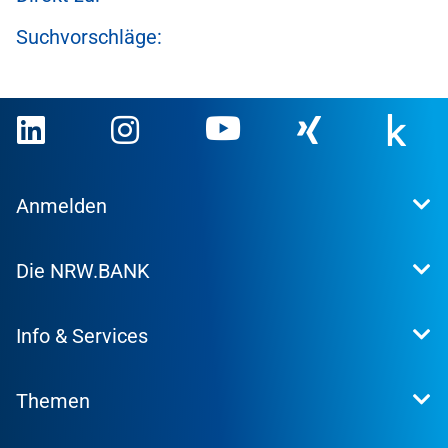
Suchvorschläge:
Anmelden
Extranet
Die NRW.BANK
Kundenportal
WohnWeb
Dafür stehen wir
Kommunenportal
Info & Services
Presse
Karriere
Kontakt
Investor Relations
Themen
Produktsuche
Research
Konditionen
Nachhaltigkeit