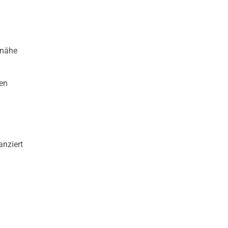
snähe
ben
anziert