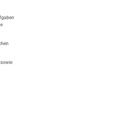
ufgaben
le
chen
 sowie