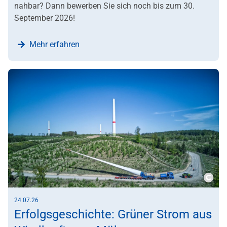
nahbar? Dann bewerben Sie sich noch bis zum 30.
September 2026!
Mehr erfahren
Copy
24.07.26
Erfolgsgeschichte: Grüner Strom aus