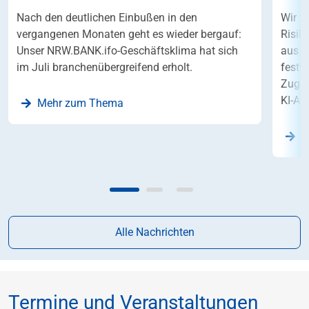
Nach den deutlichen Einbußen in den
Wir f
vergangenen Monaten geht es wieder bergauf:
Risik
Unser NRW.BANK.ifo-Geschäftsklima hat sich
aus S
im Juli branchenübergreifend erholt.
festv
Zugle
KI-An
Mehr zum Thema
Z
Alle Nachrichten
Termine und Veranstaltungen