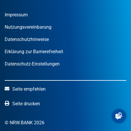
Umweltwirtschafts­preis.NRW
Unternehmen
Nachrichten
MUT – DER GRÜNDUNGSPREIS NRW
Privatpersonen
Finanzpublikationen
Impressum
STARTERCENTER NRW
Öffentliche Kunden
Wissen zum Mitnehmen
OUT OF THE BOX.NRW
Nutzungsvereinbarung
NRW.Venture
Datenschutzhinweise
Erklärung zur Barrierefreiheit
Datenschutz-Einstellungen
Seite empfehlen
Seite drucken
© NRW.BANK 2026