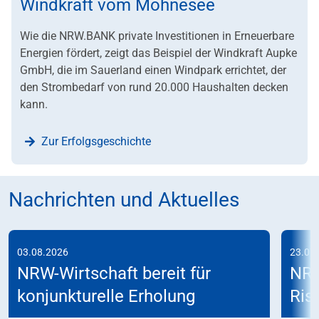
Windkraft vom Möhnesee
Wie die NRW.BANK private Investitionen in Erneuerbare
Energien fördert, zeigt das Beispiel der Windkraft Aupke
GmbH, die im Sauerland einen Windpark errichtet, der
den Strombedarf von rund 20.000 Haushalten decken
kann.
Zur Erfolgsgeschichte
Nachrichten und Aktuelles
03.08.2026
23.07
NRW-Wirtschaft bereit für
NRW
konjunkturelle Erholung
Risi