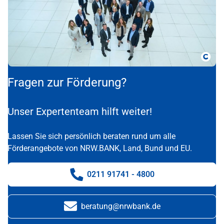
Copy
Fragen zur Förderung?
Unser Expertenteam hilft weiter!
Lassen Sie sich persönlich beraten rund um alle
Förderangebote von NRW.BANK, Land, Bund und EU.
0211 91741 - 4800
Telefonnummer:
beratung@nrwbank.de
E-Mail: