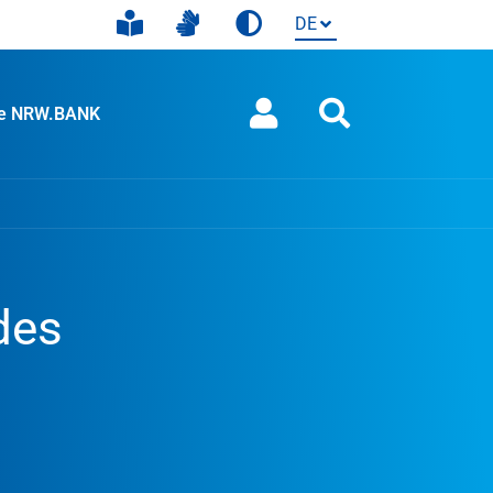
ie NRW.BANK
des