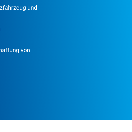
tzfahrzeug und
n
haffung von