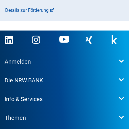
Details zur Förderung
Anmelden
Extranet
Die NRW.BANK
Kundenportal
WohnWeb
Dafür stehen wir
Kommunenportal
Info & Services
Presse
Karriere
Kontakt
Investor Relations
Themen
Produktsuche
Research
Konditionen