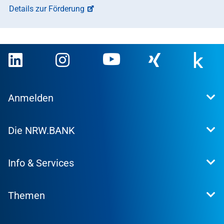
Details zur Förderung
Anmelden
Extranet
Die NRW.BANK
Kundenportal
WohnWeb
Dafür stehen wir
Kommunenportal
Info & Services
Presse
Karriere
Kontakt
Investor Relations
Themen
Produktsuche
Research
Konditionen
Nachhaltigkeit
Informationsmaterial