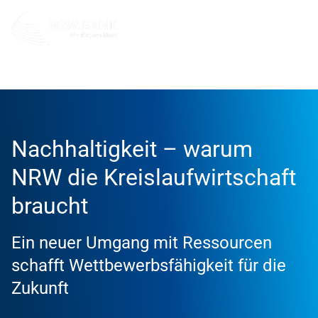
Die NRW.BANK
Dafür stehen wir
Nachhaltigkeit
K
Nachhaltigkeit – warum
NRW die Kreislaufwirtschaft
braucht
Ein neuer Umgang mit Ressourcen
schafft Wettbewerbsfähigkeit für die
Zukunft