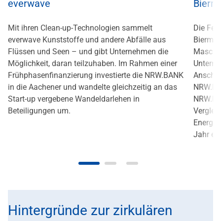
everwave
Bierm
Mit ihren Clean-up-Technologien sammelt
Die Fen
everwave Kunststoffe und andere Abfälle aus
Bierman
Flüssen und Seen – und gibt Unternehmen die
Maschin
Möglichkeit, daran teilzuhaben. Im Rahmen einer
Unterne
Frühphasenfinanzierung investierte die NRW.BANK
Anschaf
in die Aachener und wandelte gleichzeitig an das
NRW.BAN
Start-up vergebene Wandeldarlehen in
NRW.BAN
Beteiligungen um.
Verglei
Energie
Jahr ei
Hintergründe zur zirkulären