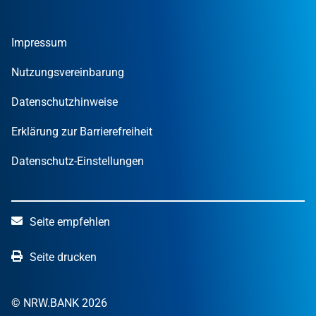
Gründer
Tools und Rechner
Umweltwirtschafts­preis.NRW
Unternehmen
Nachrichten
MUT – DER GRÜNDUNGSPREIS NRW
Privatpersonen
Finanzpublikationen
Impressum
STARTERCENTER NRW
Öffentliche Kunden
Wissen zum Mitnehmen
OUT OF THE BOX.NRW
Nutzungsvereinbarung
NRW.Venture
Datenschutzhinweise
Erklärung zur Barrierefreiheit
Datenschutz-Einstellungen
Seite empfehlen
Seite drucken
© NRW.BANK 2026