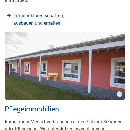
Infrastruktur.
Infrastrukturen schaffen,
ausbauen und erhalten
???m
Pflegeimmobilien
Immer mehr Menschen brauchen einen Platz im Senioren-
oder Pflegeheim. Wir unterstützen Investitionen in