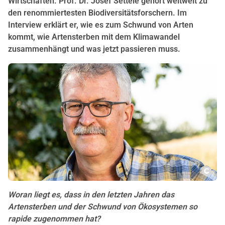
Wirtschaften. Prof. Dr. Josef Settele gehört weltweit zu
den renommiertesten Biodiversitätsforschern. Im
Interview erklärt er, wie es zum Schwund von Arten
kommt, wie Artensterben mit dem Klimawandel
zusammenhängt und was jetzt passieren muss.
Copy
Woran liegt es, dass in den letzten Jahren das
Artensterben und der Schwund von Ökosystemen so
rapide zugenommen hat?