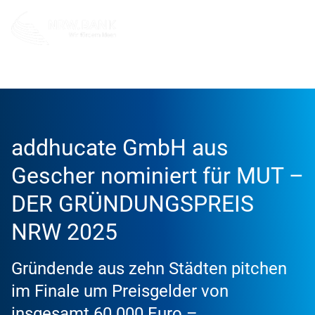
Info und Service
News
2025
addhucate GmbH aus
Gescher nominiert für MUT –
DER GRÜNDUNGSPREIS
NRW 2025
Gründende aus zehn Städten pitchen
im Finale um Preisgelder von
insgesamt 60.000 Euro –