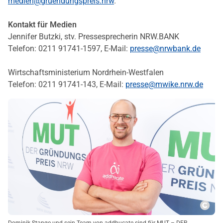
medien@gruendungspreis.nrw
.
Kontakt für Medien
Jennifer Butzki, stv. Pressesprecherin NRW.BANK
Telefon: 0211 91741-1597, E-Mail:
presse@nrwbank.de
Wirtschaftsministerium Nordrhein-Westfalen
Telefon: 0211 91741-143, E-Mail:
presse@mwike.nrw.de
Copy