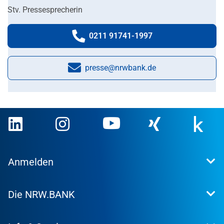
Stv. Pressesprecherin
0211 91741-1997
Telefonnummer:
presse@nrwbank.de
E-Mail:
Anmelden
Extranet
Die NRW.BANK
Kundenportal
WohnWeb
Dafür stehen wir
Kommunenportal