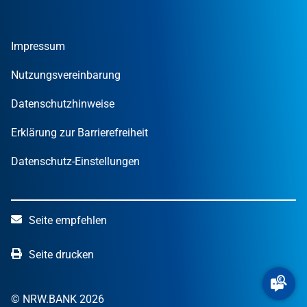
Gründer
Tools und Rechner
Umweltwirtschafts­preis.NRW
Unternehmen
Nachrichten
MUT – DER GRÜNDUNGSPREIS NRW
Privatpersonen
Finanzpublikationen
Impressum
STARTERCENTER NRW
Öffentliche Kunden
Wissen zum Mitnehmen
OUT OF THE BOX.NRW
Nutzungsvereinbarung
NRW.Venture
Datenschutzhinweise
Erklärung zur Barrierefreiheit
Datenschutz-Einstellungen
Seite empfehlen
Seite drucken
© NRW.BANK 2026