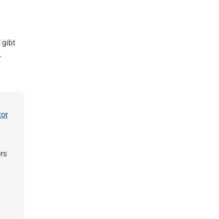
 gibt
.
tor
rs