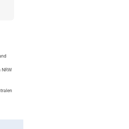
Land
in NRW
tralen