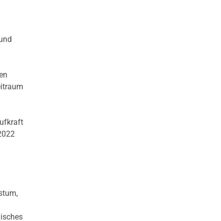
 und
hen
eitraum
ufkraft
 2022
stum,
gisches