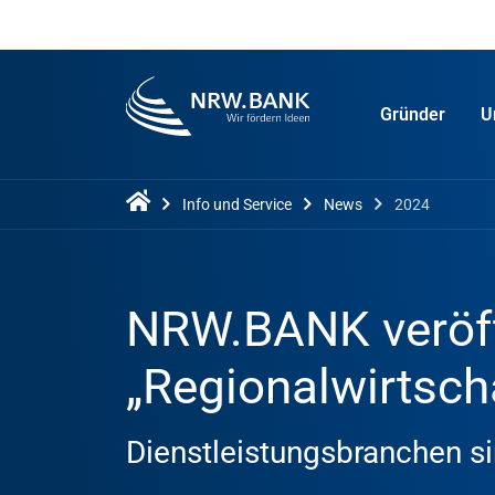
Gründer
U
Info und Service
News
2024
NRW.BANK veröff
„Regionalwirtscha
Dienstleistungsbranchen s