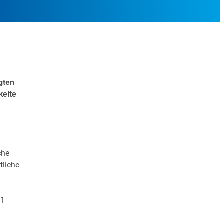
gten
kelte
che
tliche
,1