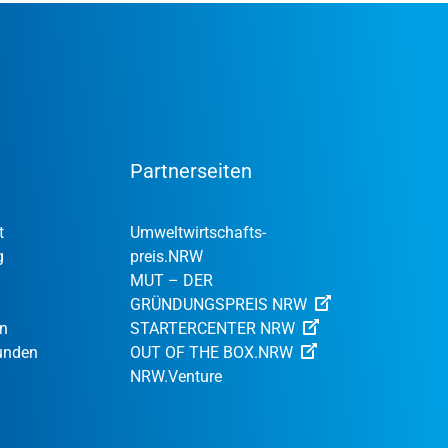
Partnerseiten
t
Umweltwirtschafts­
g
preis.NRW
MUT – DER
GRÜNDUNGSPREIS NRW
en
STARTERCENTER NRW
Kunden
OUT OF THE BOX.NRW
NRW.Venture