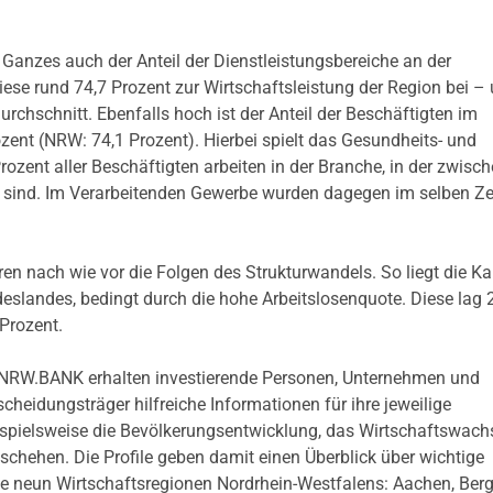
 Ganzes auch der Anteil der Dienstleistungsbereiche an der
ese rund 74,7 Prozent zur Wirtschaftsleistung der Region bei –
chschnitt. Ebenfalls hoch ist der Anteil der Beschäftigten im
rozent (NRW: 74,1 Prozent). Hierbei spielt das Gesundheits- und
ozent aller Beschäftigten arbeiten in der Branche, in der zwisc
 sind. Im Verarbeitenden Gewerbe wurden dagegen im selben Z
oren nach wie vor die Folgen des Strukturwandels. So liegt die Ka
eslandes, bedingt durch die hohe Arbeitslosenquote. Diese lag
 Prozent.
er NRW.BANK erhalten investierende Personen, Unternehmen und
eidungsträger hilfreiche Informationen für ihre jeweilige
eispielsweise die Bevölkerungsentwicklung, das Wirtschaftswach
chehen. Die Profile geben damit einen Überblick über wichtige
e neun Wirtschaftsregionen Nordrhein-Westfalens: Aachen, Ber