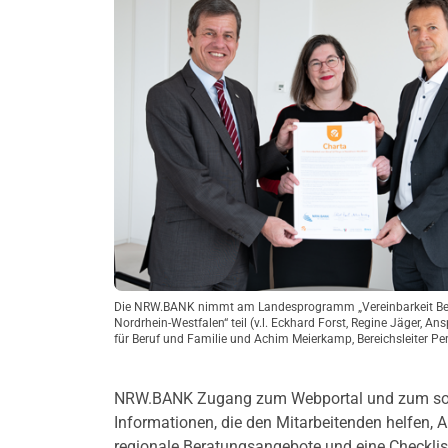
Die NRW.BANK nimmt am Landesprogramm „Vereinbarkeit Beru
Nordrhein-Westfalen“ teil (v.l. Eckhard Forst, Regine Jäger, An
für Beruf und Familie und Achim Meierkamp, Bereichsleiter Per
NRW.BANK Zugang zum Webportal und zum sogena
Informationen, die den Mitarbeitenden helfen, 
regionale Beratungsangebote und eine Checklis