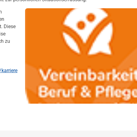
n
en
. Diese
ise
ch zu
karriere