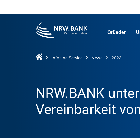
Gründer
U
Info und Service
News
2023
NRW.BANK unterz
Vereinbarkeit vo