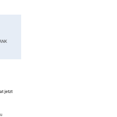
BANK
t jetzt
zu