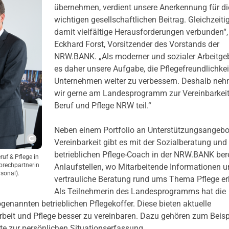
übernehmen, verdient unsere Anerkennung für d
wichtigen gesellschaftlichen Beitrag. Gleichzeiti
damit vielfältige Herausforderungen verbunden“,
Eckhard Forst, Vorsitzender des Vorstands der
NRW.BANK. „Als moderner und sozialer Arbeitgeb
es daher unsere Aufgabe, die Pflegefreundlichkei
Unternehmen weiter zu verbessern. Deshalb ne
wir gerne am Landesprogramm zur Vereinbarkei
Beruf und Pflege NRW teil.“
Neben einem Portfolio an Unterstützungsangebo
Vereinbarkeit gibt es mit der Sozialberatung und
Copyright
betrieblichen Pflege-Coach in der NRW.BANK bere
f & Pflege in
sprechpartnerin
Anlaufstellen, wo Mitarbeitende Informationen u
sonal).
vertrauliche Beratung rund ums Thema Pflege er
Als Teilnehmerin des Landesprogramms hat die
nnten betrieblichen Pflegekoffer. Diese bieten aktuelle
Arbeit und Pflege besser zu vereinbaren. Dazu gehören zum Beisp
te zur persönlichen Situationserfassung.