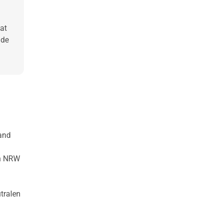
at
nde
Land
in NRW
tralen