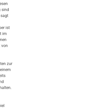
iesen
g sind
 sagt
er ist
t im
hmen
t von
ten zur
 einem
its
nd
halten.
iel