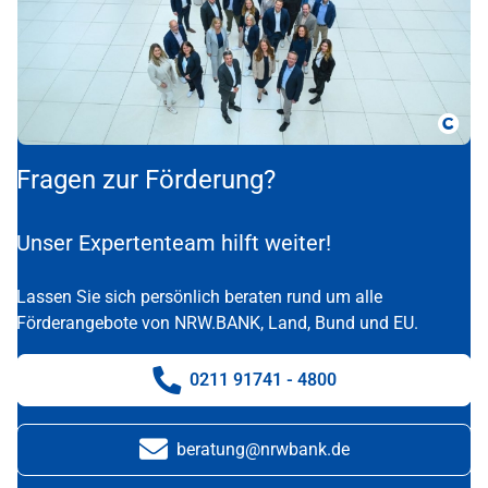
Copy
Fragen zur Förderung?
Unser Expertenteam hilft weiter!
Lassen Sie sich persönlich beraten rund um alle
Förderangebote von NRW.BANK, Land, Bund und EU.
0211 91741 - 4800
Telefonnummer:
beratung@nrwbank.de
E-Mail: