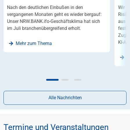
Nach den deutlichen Einbußen in den
Wir f
vergangenen Monaten geht es wieder bergauf:
Risik
Unser NRW.BANK.ifo-Geschäftsklima hat sich
aus S
im Juli branchenübergreifend erholt.
festv
Zugle
KI-An
Mehr zum Thema
Z
Alle Nachrichten
Termine und Veranstaltungen