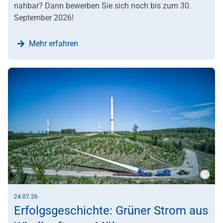
nahbar? Dann bewerben Sie sich noch bis zum 30.
September 2026!
Mehr erfahren
Copy
24.07.26
Erfolgsgeschichte: Grüner Strom aus