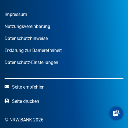
Umweltwirtschafts­preis.NRW
Unternehmen
Nachrichten
MUT – DER GRÜNDUNGSPREIS NRW
Privatpersonen
Finanzpublikationen
Impressum
STARTERCENTER NRW
Öffentliche Kunden
Wissen zum Mitnehmen
OUT OF THE BOX.NRW
Nutzungsvereinbarung
NRW.Venture
Datenschutzhinweise
Erklärung zur Barrierefreiheit
Datenschutz-Einstellungen
Seite empfehlen
Seite drucken
© NRW.BANK 2026