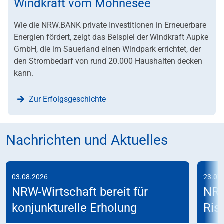
Windkraft vom Möhnesee
Wie die NRW.BANK private Investitionen in Erneuerbare
Energien fördert, zeigt das Beispiel der Windkraft Aupke
GmbH, die im Sauerland einen Windpark errichtet, der
den Strombedarf von rund 20.000 Haushalten decken
kann.
Zur Erfolgsgeschichte
Nachrichten und Aktuelles
03.08.2026
23.07
NRW-Wirtschaft bereit für
NRW
konjunkturelle Erholung
Risi