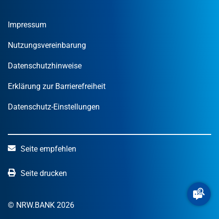
Umweltwirtschafts­preis.NRW
Unternehmen
Nachrichten
MUT – DER GRÜNDUNGSPREIS NRW
Privatpersonen
Finanzpublikationen
Impressum
STARTERCENTER NRW
Öffentliche Kunden
Wissen zum Mitnehmen
OUT OF THE BOX.NRW
Nutzungsvereinbarung
NRW.Venture
Datenschutzhinweise
Erklärung zur Barrierefreiheit
Datenschutz-Einstellungen
Seite empfehlen
Seite drucken
© NRW.BANK 2026