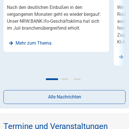
Nach den deutlichen Einbußen in den
Wir f
vergangenen Monaten geht es wieder bergauf:
Risik
Unser NRW.BANK.ifo-Geschäftsklima hat sich
aus S
im Juli branchenübergreifend erholt.
festv
Zugle
KI-An
Mehr zum Thema
Z
Alle Nachrichten
Termine und Veranstaltungen