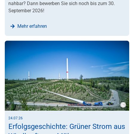
nahbar? Dann bewerben Sie sich noch bis zum 30.
September 2026!
Mehr erfahren
Copy
24.07.26
Erfolgsgeschichte: Grüner Strom aus