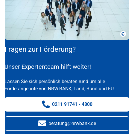
Copy
Fragen zur Förderung?
Unser Expertenteam hilft weiter!
Lassen Sie sich persönlich beraten rund um alle
Förderangebote von NRW.BANK, Land, Bund und EU.
0211 91741 - 4800
Telefonnummer:
beratung@nrwbank.de
E-Mail: