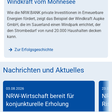
Windkraft vom Möhnesee
Wie die NRW.BANK private Investitionen in Erneuerbare
Energien fördert, zeigt das Beispiel der Windkraft Aupke
GmbH, die im Sauerland einen Windpark errichtet, der
den Strombedarf von rund 20.000 Haushalten decken
kann.
Zur Erfolgsgeschichte
Nachrichten und Aktuelles
03.08.2026
23.07
NRW-Wirtschaft bereit für
NRW
konjunkturelle Erholung
Risi