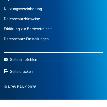
STARTERCENTER NRW
Öffentliche Kunden
Wissen zum Mitnehmen
OUT OF THE BOX.NRW
Nutzungsvereinbarung
NRW.Venture
Datenschutzhinweise
Erklärung zur Barrierefreiheit
Datenschutz-Einstellungen
Seite empfehlen
Seite drucken
© NRW.BANK 2026