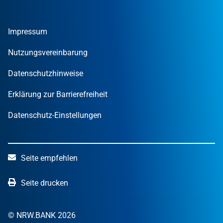
Gründer
Tools und Rechner
Umweltwirtschafts­preis.NRW
Unternehmen
Nachrichten
MUT – DER GRÜNDUNGSPREIS NRW
Privatpersonen
Finanzpublikationen
Impressum
STARTERCENTER NRW
Öffentliche Kunden
Wissen zum Mitnehmen
OUT OF THE BOX.NRW
Nutzungsvereinbarung
NRW.Venture
Datenschutzhinweise
Erklärung zur Barrierefreiheit
Datenschutz-Einstellungen
Seite empfehlen
Seite drucken
© NRW.BANK 2026