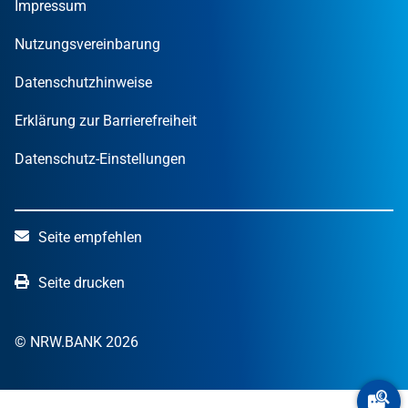
Finanzpublikationen
Impressum
STARTERCENTER NRW
Öffentliche Kunden
Wissen zum Mitnehmen
OUT OF THE BOX.NRW
Nutzungsvereinbarung
NRW.Venture
Datenschutzhinweise
Erklärung zur Barrierefreiheit
Datenschutz-Einstellungen
Seite empfehlen
Seite drucken
© NRW.BANK 2026