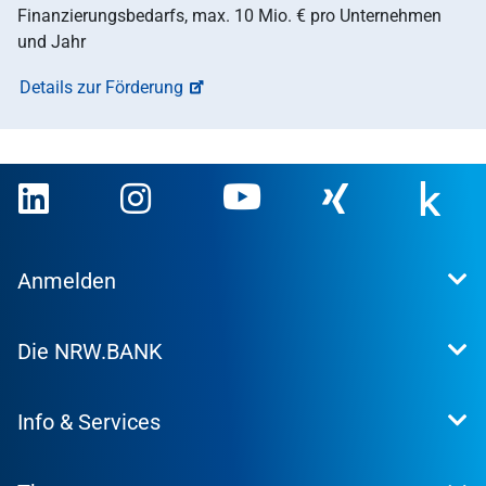
Finanzierungsbedarfs, max. 10 Mio. € pro Unternehmen
und Jahr
Details zur Förderung
Anmelden
Extranet
Die NRW.BANK
Kundenportal
WohnWeb
Dafür stehen wir
Kommunenportal
Info & Services
Presse
Karriere
Kontakt
Investor Relations