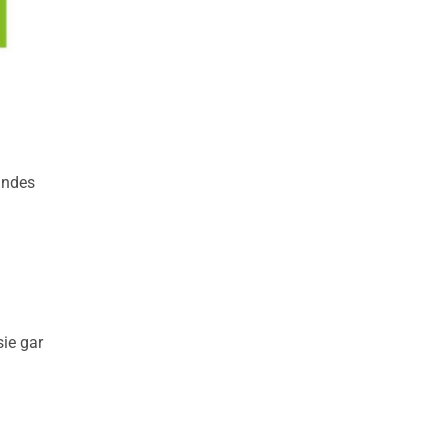
andes
sie gar