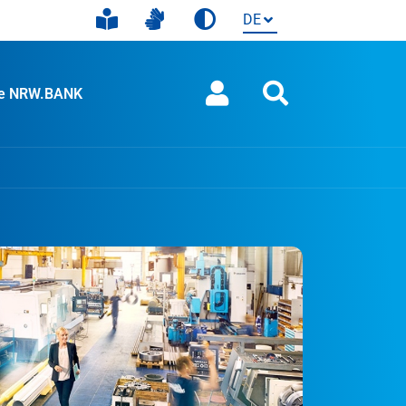
ie NRW.BANK