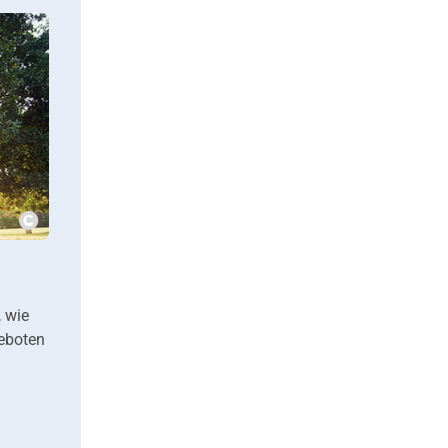
???msg.image.copyright???
, wie
eboten