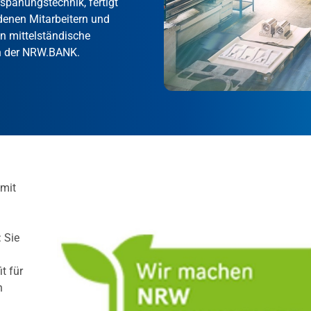
panungstechnik, fertigt
edenen Mitarbeitern und
 mittelständische
n der NRW.BANK.
 mit
: Sie
t für
h