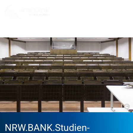
Privatpersonen
Kontakt und Service
Studienbeitrags
Co
NRW.BANK.Studien­