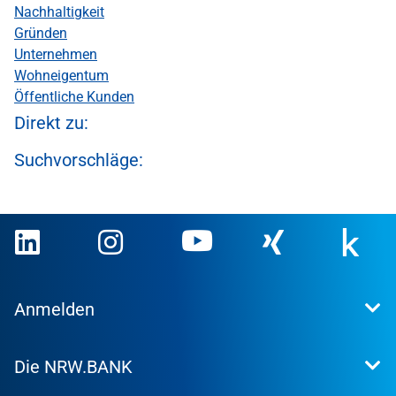
Nachhaltigkeit
Gründen
Unternehmen
Wohneigentum
Öffentliche Kunden
Direkt zu:
Suchvorschläge:
Anmelden
Extranet
Die NRW.BANK
Kundenportal
WohnWeb