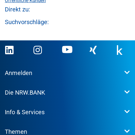
Öffentliche Kunden
Direkt zu:
Suchvorschläge:
Anmelden
Extranet
Die NRW.BANK
Kundenportal
WohnWeb
Dafür stehen wir
Kommunenportal
Info & Services
Presse
Karriere
Kontakt
Investor Relations
Themen
Produktsuche
Research