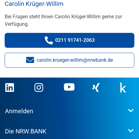
Carolin Krüger-Willim
Bei Fragen steht Ihnen Carolin Krüger-Willim gerne zur
Verfügung.
0211 91741-2063
Telefonnummer:
carolin.krueger-willim@nrwbank.de
E-Mail:
Anmelden
Extranet
Die NRW.BANK
Kundenportal
WohnWeb