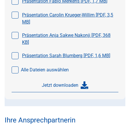
Datei auswählen
Präsentation Fabio Merkens [
PDF
,
1,7 MB
]
Datei auswählen
Präsentation Carolin Krueger-Willim [
PDF
,
3,5
MB
]
Datei auswählen
Präsentation Anja Sakwe Nakonji [
PDF
,
368
KB
]
Datei auswählen
Präsentation Sarah Blumberg [
PDF
,
1,6 MB
]
Alle Dateien auswählen
Jetzt downloaden
Ihre Ansprechpartnerin