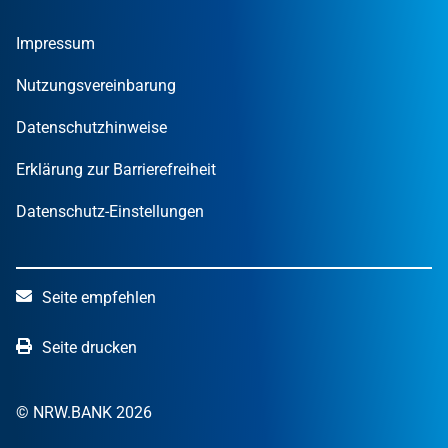
Umweltwirtschafts­preis.NRW
Unternehmen
Nachrichten
MUT – DER GRÜNDUNGSPREIS NRW
Privatpersonen
Finanzpublikationen
Impressum
STARTERCENTER NRW
Öffentliche Kunden
Wissen zum Mitnehmen
OUT OF THE BOX.NRW
Nutzungsvereinbarung
NRW.Venture
Datenschutzhinweise
Erklärung zur Barrierefreiheit
Datenschutz-Einstellungen
Seite empfehlen
Seite drucken
© NRW.BANK 2026