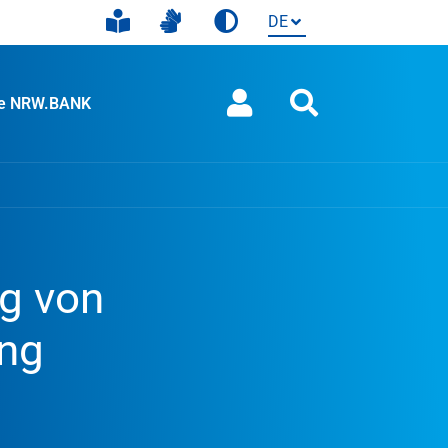
ie NRW.BANK
ng von
ung