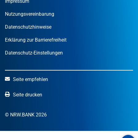
Impressum
STARTERCENTER NRW
Öffentliche Kunden
Wissen zum Mitnehmen
OUT OF THE BOX.NRW
Nutzungsvereinbarung
NRW.Venture
Datenschutzhinweise
Erklärung zur Barrierefreiheit
Datenschutz-Einstellungen
Seite empfehlen
Seite drucken
© NRW.BANK 2026