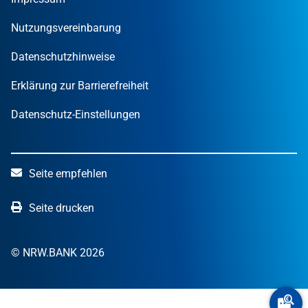
STARTERCENTER NRW
Öffentliche Kunden
Wissen zum Mitnehmen
OUT OF THE BOX.NRW
Nutzungsvereinbarung
NRW.Venture
Datenschutzhinweise
Erklärung zur Barrierefreiheit
Datenschutz-Einstellungen
Seite empfehlen
Seite drucken
© NRW.BANK 2026