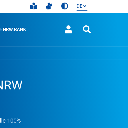
ie NRW.BANK
 NRW
lle 100%