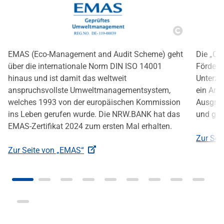
Copyright
EMAS (Eco-Management and Audit Scheme) geht
Die „Cha
über die internationale Norm DIN ISO 14001
Förderun
hinaus und ist damit das weltweit
Unterze
anspruchsvollste Umweltmanagementsystem,
ein Arbe
welches 1993 von der europäischen Kommission
Ausgren
ins Leben gerufen wurde. Die NRW.BANK hat das
und geg
EMAS-Zertifikat 2024 zum ersten Mal erhalten.
Zur Seit
Zur Seite von „EMAS“