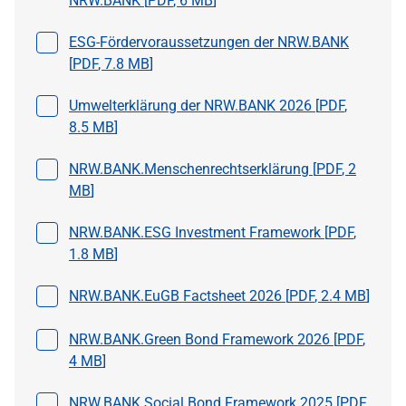
NRW.BANK [
PDF
,
6 MB
]
Datei auswählen
ESG-Fördervoraussetzungen der NRW.BANK
[
PDF
,
7.8 MB
]
Datei auswählen
Umwelterklärung der NRW.BANK 2026 [
PDF
,
8.5 MB
]
Datei auswählen
NRW.BANK.Menschenrechtserklärung [
PDF
,
2
MB
]
Datei auswählen
NRW.BANK.ESG Investment Framework [
PDF
,
1.8 MB
]
Datei auswählen
NRW.BANK.EuGB Factsheet 2026 [
PDF
,
2.4 MB
]
Datei auswählen
NRW.BANK.Green Bond Framework 2026 [
PDF
,
4 MB
]
Datei auswählen
NRW.BANK Social Bond Framework 2025 [
PDF
,