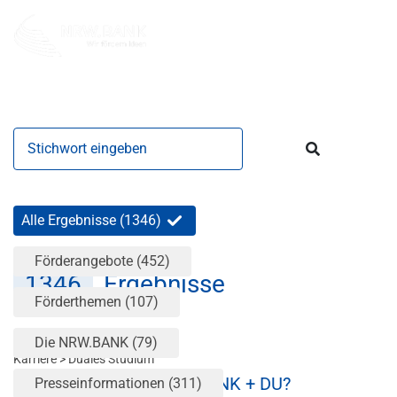
Stichwort eingeben
Suchen
Alle Ergebnisse
(1346)
Förderangebote
(452)
1346
Ergebnisse
Förderthemen
(107)
Die NRW.BANK
(79)
Karriere > Duales Studium
Duales Studium - NRW.BANK + DU?
Presseinformationen
(311)