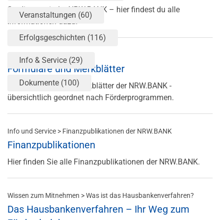
Studieren mit der NRW.BANK – hier findest du alle
Veranstaltungen
(60)
Informationen dazu.
Erfolgsgeschichten
(116)
Förderung > Formulare
Info & Service
(29)
Formulare und Merkblätter
Dokumente
(100)
Alle Formulare und Merkblätter der NRW.BANK -
übersichtlich geordnet nach Förderprogrammen.
Info und Service > Finanzpublikationen der NRW.BANK
Finanzpublikationen
Hier finden Sie alle Finanzpublikationen der NRW.BANK.
Wissen zum Mitnehmen > Was ist das Hausbankenverfahren?
Das Hausbankenverfahren – Ihr Weg zum