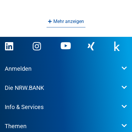
Mehr anzeigen
Anmelden
Extranet
Die NRW.BANK
Kundenportal
WohnWeb
Dafür stehen wir
Kommunenportal
Info & Services
Presse
Karriere
Kontakt
Investor Relations
Themen
Produktsuche
Research