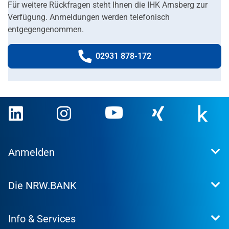
Für weitere Rückfragen steht Ihnen die IHK Arnsberg zur
Verfügung.
An
meldungen werden telefonisch
entgegengenommen.
02931 878-172
Telefonnummer:
Anmelden
Extranet
Die NRW.BANK
Kundenportal
WohnWeb
Dafür stehen wir
Kommunenportal
Info & Services
Presse