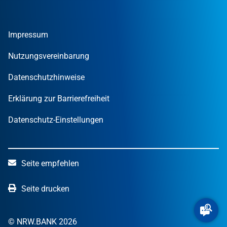
Gründer
Tools und Rechner
Umweltwirtschafts­preis.NRW
Unternehmen
Nachrichten
MUT – DER GRÜNDUNGSPREIS NRW
Privatpersonen
Finanzpublikationen
Impressum
STARTERCENTER NRW
Öffentliche Kunden
Wissen zum Mitnehmen
OUT OF THE BOX.NRW
Nutzungsvereinbarung
NRW.Venture
Datenschutzhinweise
Erklärung zur Barrierefreiheit
Datenschutz-Einstellungen
Seite empfehlen
Seite drucken
© NRW.BANK 2026